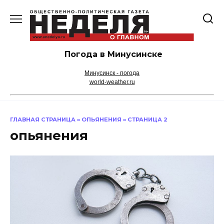
Перейти
к
содержанию
Погода в Минусинске
Минусинск - погода
world-weather.ru
ГЛАВНАЯ СТРАНИЦА
»
ОПЬЯНЕНИЯ
»
СТРАНИЦА 2
опьянения