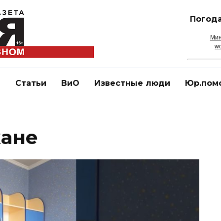
Погода
Мин
wo
и
Статьи
ВиО
Известные люди
Юр.пом
кане