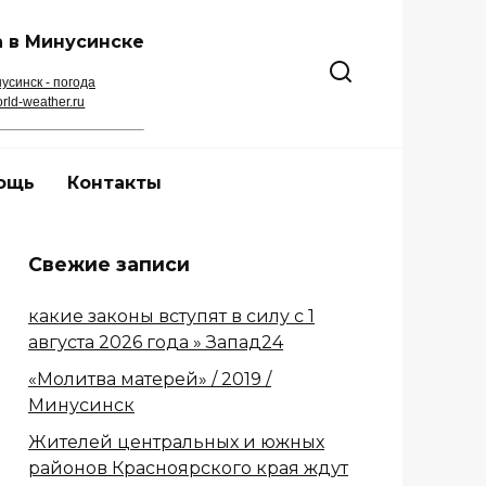
 в Минусинске
усинск - погода
rld-weather.ru
ощь
Контакты
Свежие записи
какие законы вступят в силу с 1
августа 2026 года » Запад24
«Молитва матерей» / 2019 /
Минусинск
Жителей центральных и южных
районов Красноярского края ждут