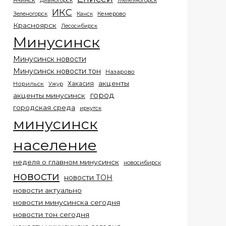
Ачинск
Дивногорск
Железногорск
ИКС
Кемерово
Зеленогорск
Канск
Красноярск
Лесосибирск
Минусинск
Минусинск новости
Минусинск новости тон
Назарово
акценты
Хакасия
Норильск
Ужур
город
акценты минусинск
городская среда
иркутск
минусинск
население
неделя о главном минусинск
новосибирск
новости
новости ТОН
новости актуально
новости минусинска сегодня
новости тон сегодня