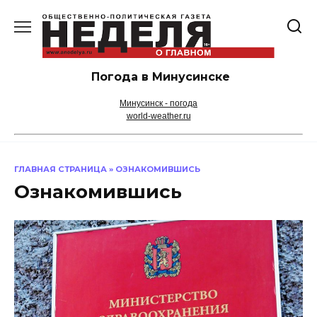
Перейти
к
содержанию
Погода в Минусинске
Минусинск - погода
world-weather.ru
ГЛАВНАЯ СТРАНИЦА
»
ОЗНАКОМИВШИСЬ
Ознакомившись