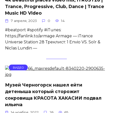
Trance, Progressive, Club, Dance | Trance
Music HD VIdeo
7 апреля, 2023
0
14
#beatport #spotify #iTunes:
https://fanlink.to/armage Armage — iTrance
Universe Station 28 Треклист: 1 Envio VS. Solr &
Niclas Lundin —
ВИДЕО
Музей Черногорск нашел ейти
детеныша который сторожит
сокровища КРАСОТА ХАКАСИИ подвал
ильича
14 ноября, 2022
26
65