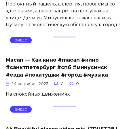
Постоянный кашель, аллергия, проблемы со
здоровьем, а также запрет на прогулки на
улице. Дети из Минусинска пожаловались
Путину на экологическую обстановку в городе.
ВИДЕО
Macan — Как кино #macan #кино
#санктпетербург #спб #минусинск
#езда #покатушки #город #музыка
14 сентября, 2023
0
0
На спокойных движениях
ВИДЕО
4k Beautiful places video mix, iTRUST28 |