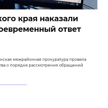
ого края наказали
воевременный ответ
синская межрайонная прокуратура провела
тва о порядке рассмотрения обращений