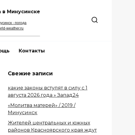
 в Минусинске
усинск - погода
rld-weather.ru
ощь
Контакты
Свежие записи
какие законы вступят в силу с 1
августа 2026 года » Запад24
«Молитва матерей» / 2019 /
Минусинск
Жителей центральных и южных
районов Красноярского края ждут