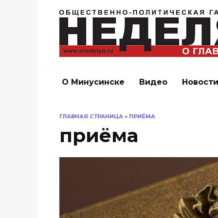
Перейти
к
содержанию
О Минусинске
Видео
Новост
ГЛАВНАЯ СТРАНИЦА
»
ПРИЁМА
приёма