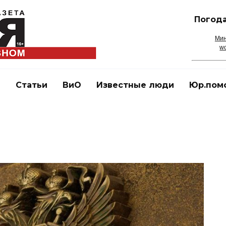
Погода
Мин
wo
и
Статьи
ВиО
Известные люди
Юр.пом