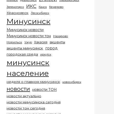
Ачинск
Дивногорск
Железногорск
ИКС
Кемерово
Зеленогорск
Канск
Красноярск
Лесосибирск
Минусинск
Минусинск новости
Минусинск новости тон
Назарово
акценты
Хакасия
Норильск
Ужур
город
акценты минусинск
городская среда
иркутск
минусинск
население
неделя о главном минусинск
новосибирск
новости
новости ТОН
новости актуально
новости минусинска сегодня
новости тон сегодня