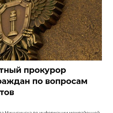
тный прокурор
раждан по вопросам
тов
орода Минусинска по информации межрайонной