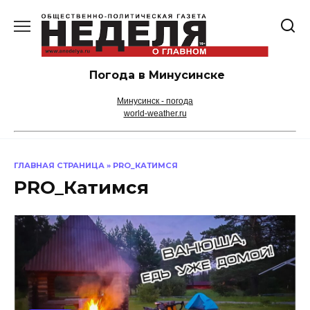
Перейти
к
содержанию
Погода в Минусинске
Минусинск - погода
world-weather.ru
ГЛАВНАЯ СТРАНИЦА
»
PRO_КАТИМСЯ
PRO_Катимся