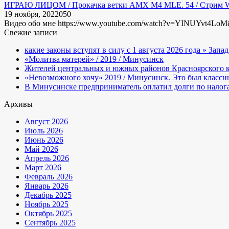
ИГРАЮ ЛИЦОМ / Прокачка ветки AMX M4 MLE. 54 / Стрим Wo
19 ноября, 2022
0
50
Видео обо мне https://www.youtube.com/watch?v=YINUYvt4LoM&
Свежие записи
какие законы вступят в силу с 1 августа 2026 года » Запа
«Молитва матерей» / 2019 / Минусинск
Жителей центральных и южных районов Красноярского к
«Невозможного хочу» 2019 / Минусинск. Это был классн
В Минусинске предприниматель оплатил долги по налогам
Архивы
Август 2026
Июль 2026
Июнь 2026
Май 2026
Апрель 2026
Март 2026
Февраль 2026
Январь 2026
Декабрь 2025
Ноябрь 2025
Октябрь 2025
Сентябрь 2025