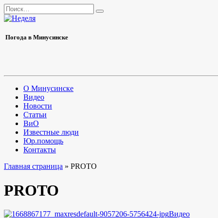
Перейти
Search
к
for:
содержанию
Погода в Минусинске
О Минусинске
Видео
Новости
Статьи
ВиО
Известные люди
Юр.помощь
Контакты
Главная страница
»
PROTO
PROTO
Видео