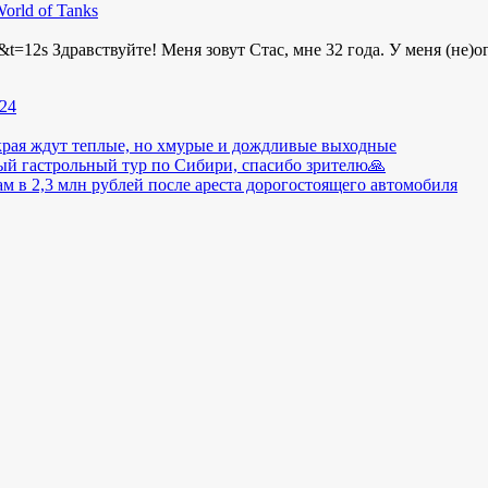
rld of Tanks
t=12s Здравствуйте! Меня зовут Стас, мне 32 года. У меня (не
д24
рая ждут теплые, но хмурые и дождливые выходные
ый гастрольный тур по Сибири, спасибо зрителю🙏
 в 2,3 млн рублей после ареста дорогостоящего автомобиля