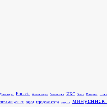
Енисей
ИКС
Крас
Канск
Кемерово
Дивногорск
Железногорск
Зеленогорск
минусинск 
город
енты минусинск
городская среда
иркутск