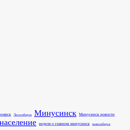
Минусинск
ноярск
Минусинск новости
Лесосибирск
население
неделя о главном минусинск
новосибирск