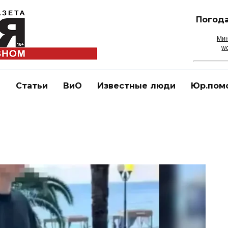
Погода
Мин
wo
и
Статьи
ВиО
Известные люди
Юр.пом