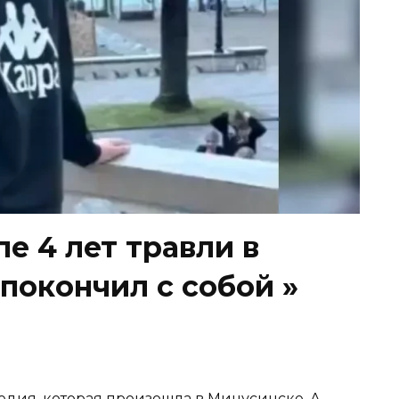
е 4 лет травли в
покончил с собой »
едия, которая произошла в Минусинске. А