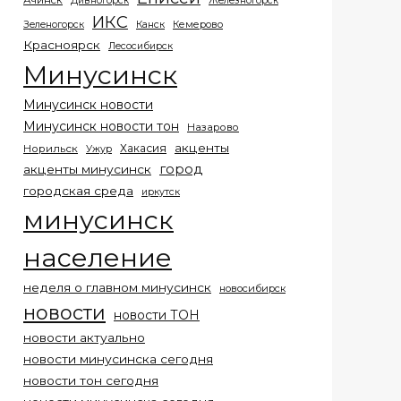
Ачинск
Дивногорск
Железногорск
ИКС
Кемерово
Зеленогорск
Канск
Красноярск
Лесосибирск
Минусинск
Минусинск новости
Минусинск новости тон
Назарово
акценты
Хакасия
Норильск
Ужур
город
акценты минусинск
городская среда
иркутск
минусинск
население
неделя о главном минусинск
новосибирск
новости
новости ТОН
новости актуально
новости минусинска сегодня
новости тон сегодня