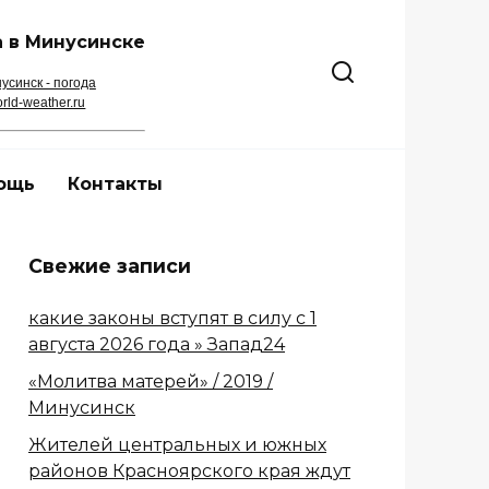
 в Минусинске
усинск - погода
rld-weather.ru
ощь
Контакты
Свежие записи
какие законы вступят в силу с 1
августа 2026 года » Запад24
«Молитва матерей» / 2019 /
Минусинск
Жителей центральных и южных
районов Красноярского края ждут