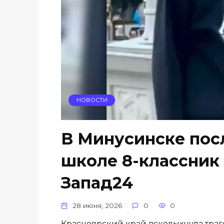
НОВОСТИ
В Минусинске посл
школе 8-классник 
Запад24
28 июня, 2026
0
0
Красноярский край всколыхнула траг