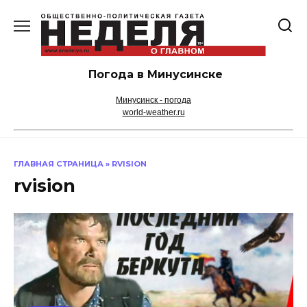
Перейти
к
содержанию
Погода в Минусинске
Минусинск - погода
world-weather.ru
ГЛАВНАЯ СТРАНИЦА
»
RVISION
rvision