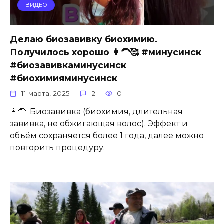
ВИДЕО
Делаю биозавивку биохимию.
Получилось хорошо 👩‍🦱🥰 #минусинск
#биозавивкаминусинск
#биохимияминусинск
11 марта, 2025
2
0
👩‍🦱 Биозавивка (биохимия, длительная
завивка, не обжигающая волос). Эффект и
объём сохраняется более 1 года, далее можно
повторить процедуру.