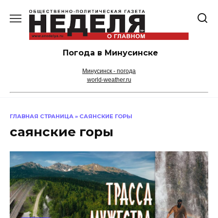
Перейти
к
содержанию
Погода в Минусинске
Минусинск - погода
world-weather.ru
ГЛАВНАЯ СТРАНИЦА
»
САЯНСКИЕ ГОРЫ
саянские горы