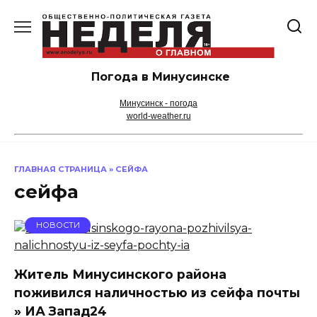
Перейти
к
содержанию
Погода в Минусинске
Минусинск - погода
world-weather.ru
ГЛАВНАЯ СТРАНИЦА
»
СЕЙФА
сейфа
НОВОСТИ
Житель Минусинского района
поживился наличностью из сейфа почты
» ИА Запад24