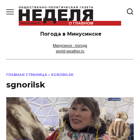
Перейти
к
содержанию
Погода в Минусинске
Минусинск - погода
world-weather.ru
ГЛАВНАЯ СТРАНИЦА
»
SGNORILSK
sgnorilsk