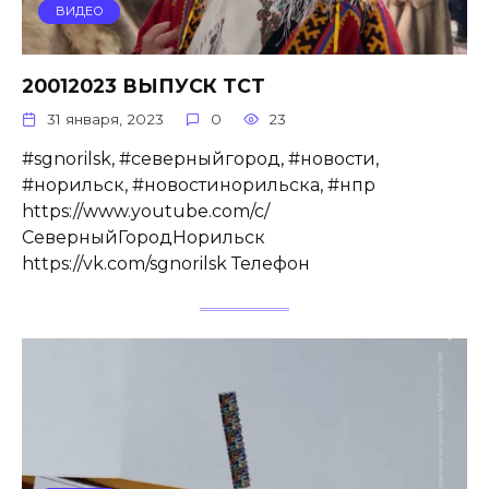
ВИДЕО
20012023 ВЫПУСК ТСТ
31 января, 2023
0
23
#sgnorilsk, #северныйгород, #новости,
#норильск, #новостинорильска, #нпр
https://www.youtube.com/c/
СеверныйГородНорильск
https://vk.com/sgnorilsk Телефон