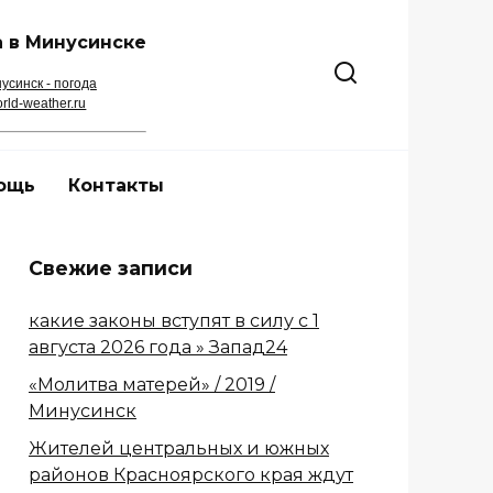
 в Минусинске
усинск - погода
rld-weather.ru
ощь
Контакты
Свежие записи
какие законы вступят в силу с 1
августа 2026 года » Запад24
«Молитва матерей» / 2019 /
Минусинск
Жителей центральных и южных
районов Красноярского края ждут