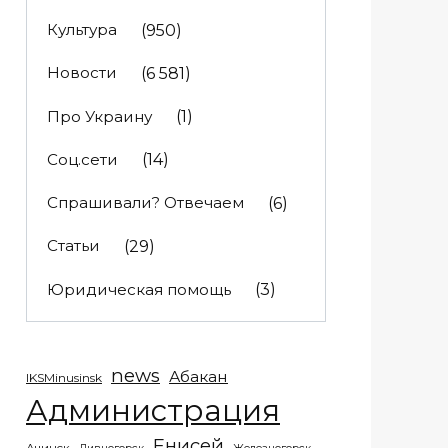
Культура
(950)
Новости
(6 581)
Про Украину
(1)
Соц.сети
(14)
Спрашивали? Отвечаем
(6)
Статьи
(29)
Юридическая помощь
(3)
news
Абакан
IKSMinusinsk
Администрация
Енисей