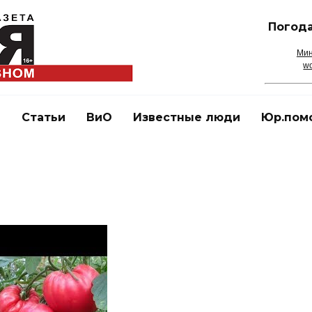
Погода
Мин
wo
и
Статьи
ВиО
Известные люди
Юр.пом