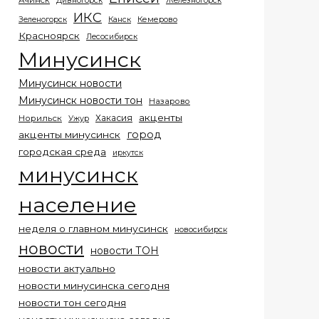
Ачинск
Дивногорск
Железногорск
ИКС
Кемерово
Зеленогорск
Канск
Красноярск
Лесосибирск
Минусинск
Минусинск новости
Минусинск новости тон
Назарово
акценты
Хакасия
Норильск
Ужур
город
акценты минусинск
городская среда
иркутск
минусинск
население
неделя о главном минусинск
новосибирск
новости
новости ТОН
новости актуально
новости минусинска сегодня
новости тон сегодня