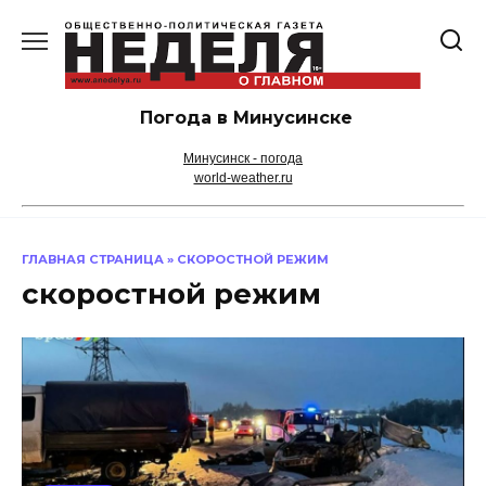
Перейти
к
содержанию
Погода в Минусинске
Минусинск - погода
world-weather.ru
ГЛАВНАЯ СТРАНИЦА
»
СКОРОСТНОЙ РЕЖИМ
скоростной режим