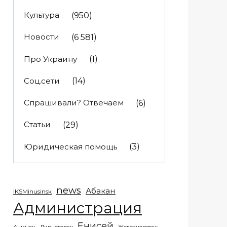
Культура
(950)
Новости
(6 581)
Про Украину
(1)
Соц.сети
(14)
Спрашивали? Отвечаем
(6)
Статьи
(29)
Юридическая помощь
(3)
news
Абакан
IKSMinusinsk
Администрация
Енисей