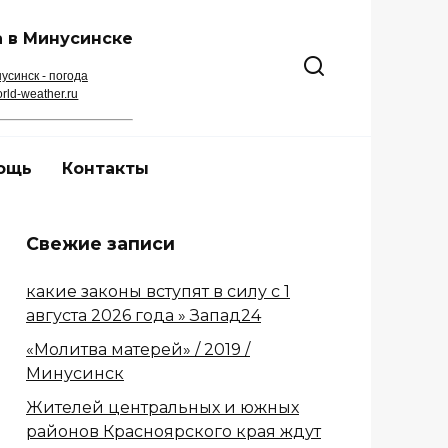
 в Минусинске
усинск - погода
rld-weather.ru
ощь
Контакты
Свежие записи
какие законы вступят в силу с 1
августа 2026 года » Запад24
«Молитва матерей» / 2019 /
Минусинск
Жителей центральных и южных
районов Красноярского края ждут