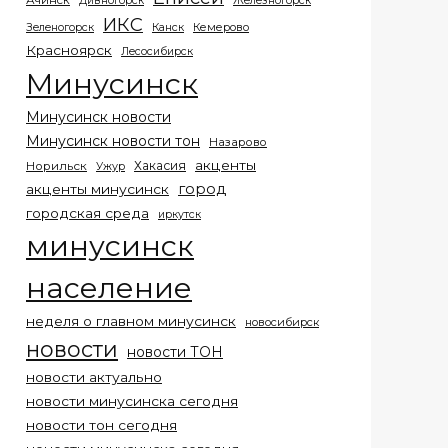
Ачинск
Дивногорск
Железногорск
ИКС
Кемерово
Зеленогорск
Канск
Красноярск
Лесосибирск
Минусинск
Минусинск новости
Минусинск новости тон
Назарово
акценты
Хакасия
Норильск
Ужур
город
акценты минусинск
городская среда
иркутск
минусинск
население
неделя о главном минусинск
новосибирск
новости
новости ТОН
новости актуально
новости минусинска сегодня
новости тон сегодня