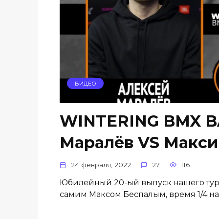
ВИДЕО
WINTERING BMX B
Маралёв VS Макс
24 февраля, 2022
27
116
Юбилейный 20-ый выпуск нашего турн
самим Максом Беспалым, время 1/4 на