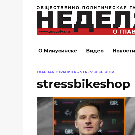
Перейти
к
содержанию
О Минусинске
Видео
Новост
ГЛАВНАЯ СТРАНИЦА
»
STRESSBIKESHOP
stressbikeshop