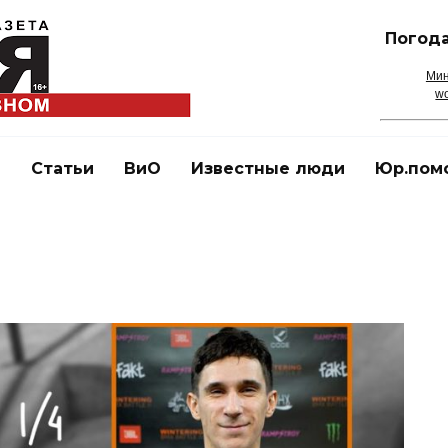
Погода
Мин
wo
и
Статьи
ВиО
Известные люди
Юр.пом