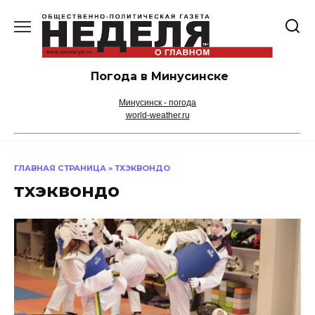
Перейти
к
содержанию
Погода в Минусинске
Минусинск - погода
world-weather.ru
ГЛАВНАЯ СТРАНИЦА
»
ТХЭКВОНДО
тхэквондо