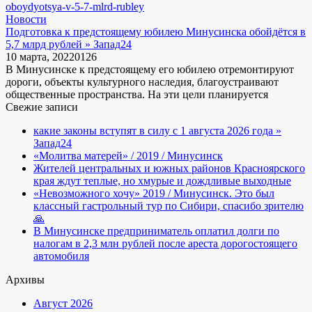
Новости
Подготовка к предстоящему юбилею Минусинска обойдётся в
5,7 млрд рублей » Запад24
10 марта, 2022
0
126
В Минусинске к предстоящему его юбилею отремонтируют
дороги, объекты культурного наследия, благоустраивают
общественные пространства. На эти цели планируется
Свежие записи
какие законы вступят в силу с 1 августа 2026 года »
Запад24
«Молитва матерей» / 2019 / Минусинск
Жителей центральных и южных районов Красноярского
края ждут теплые, но хмурые и дождливые выходные
«Невозможного хочу» 2019 / Минусинск. Это был
классный гастрольный тур по Сибири, спасибо зрителю
🙏
В Минусинске предприниматель оплатил долги по
налогам в 2,3 млн рублей после ареста дорогостоящего
автомобиля
Архивы
Август 2026