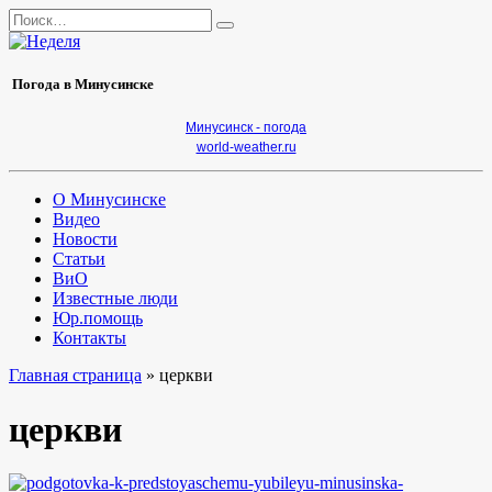
Перейти
Search
к
for:
содержанию
Погода в Минусинске
Минусинск - погода
world-weather.ru
О Минусинске
Видео
Новости
Статьи
ВиО
Известные люди
Юр.помощь
Контакты
Главная страница
»
церкви
церкви