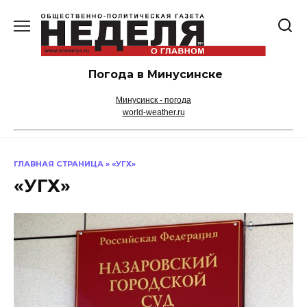
Перейти
к
содержанию
Погода в Минусинске
Минусинск - погода
world-weather.ru
ГЛАВНАЯ СТРАНИЦА
»
«УГХ»
«УГХ»