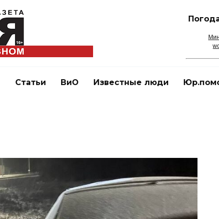
Погода
Мин
wo
и
Статьи
ВиО
Известные люди
Юр.пом