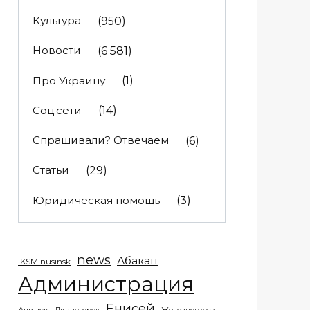
Культура
(950)
Новости
(6 581)
Про Украину
(1)
Соц.сети
(14)
Спрашивали? Отвечаем
(6)
Статьи
(29)
Юридическая помощь
(3)
news
Абакан
IKSMinusinsk
Администрация
Енисей