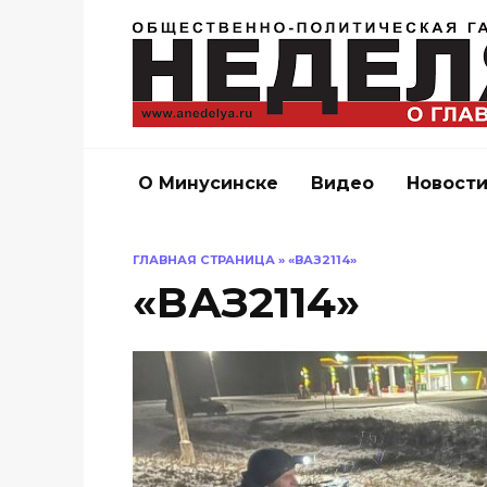
Перейти
к
содержанию
О Минусинске
Видео
Новост
ГЛАВНАЯ СТРАНИЦА
»
«ВАЗ2114»
«ВАЗ2114»