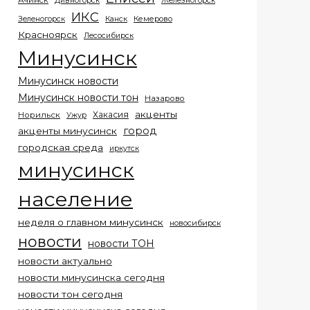
Ачинск
Дивногорск
Железногорск
ИКС
Кемерово
Зеленогорск
Канск
Красноярск
Лесосибирск
Минусинск
Минусинск новости
Минусинск новости тон
Назарово
акценты
Хакасия
Норильск
Ужур
город
акценты минусинск
городская среда
иркутск
минусинск
население
неделя о главном минусинск
новосибирск
новости
новости ТОН
новости актуально
новости минусинска сегодня
новости тон сегодня