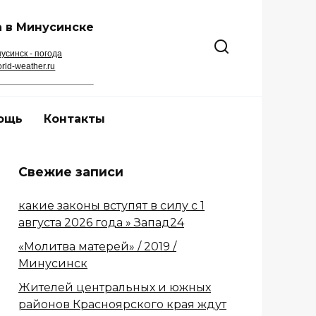
 в Минусинске
усинск - погода
rld-weather.ru
ощь
Контакты
Свежие записи
какие законы вступят в силу с 1
августа 2026 года » Запад24
«Молитва матерей» / 2019 /
Минусинск
Жителей центральных и южных
районов Красноярского края ждут