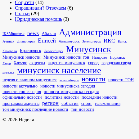
Соц.сети
(14)
Спрашивали? Отвечаем
(6)
Статьи
(29)
Юридическая помощь
(3)
Администрация
news
Абакан
IKSMinusinsk
Енисей
ИКС
Ачинск
Канск
Дивногорск
Железногорск
Зеленогорск
Минусинск
Красноярск
Кемерово
Лесосибирск
Минусинск новости
Минусинск новости тон
Назарово
Норильск
город
акценты
акценты минусинск
городская среда
Хакасия
Ужур
минусинск население
иркутск
новости
неделя о главном минусинск
новости ТОН
новосибирск
новости актуально
новости минусинска сегодня
новости тон сегодня
ноности минусинска сегодня
последние новости
официально новости
политика новости
регион
события
спорт
программа акценты
телекомпания
тон минусинск последние новости
тон новости
© 2026 Неделя