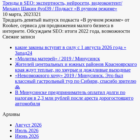
Тренды в SEO: экспертность, нейросети, видеоконтент/
Михаил Шакин #vol39 / Подкаст «В ручном режиме»
10 марта, 2023
3
21
Тридцать девятый выпуск подкаста «В ручном режиме» от
Rookee, сервиса для продвижения малого бизнеса в
интернете. Обсуждаем SEO: итоги 2022 года, возможности
Свежие записи
какие законы вступят в силу с 1 августа 2026 года »
Запад24
«Молитва матерей» / 2019 / Минусинск
Жителей центральных и южных районов Красноярского
края ждут теплые, но хмурые и дождливые выходные
«Невозможного хочу» 2019 / Минусинск. Это был
классный гастрольный тур по Сибири, спасибо зрителю
🙏
В Минусинске предприниматель оплатил долги по
налогам в 2,3 млн рублей после ареста дорогостоящего
автомобиля
Архивы
Август 2026
Июль 2026
Июнь 2026