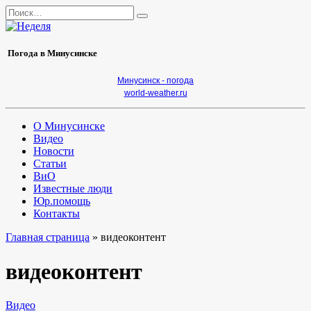
Перейти
Search
к
for:
содержанию
Погода в Минусинске
Минусинск - погода
world-weather.ru
О Минусинске
Видео
Новости
Статьи
ВиО
Известные люди
Юр.помощь
Контакты
Главная страница
»
видеоконтент
видеоконтент
Видео