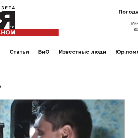
Погода
Мин
wo
и
Статьи
ВиО
Известные люди
Юр.пом
ф