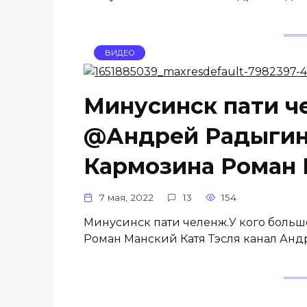
ВИДЕО
Минусинск пати ч
@Андрей Радыгин
Кармозина Роман 
7 мая, 2022
13
154
Минусинск пати челенж.У кого боль
Роман Манский Катя Тэсля канал Андр