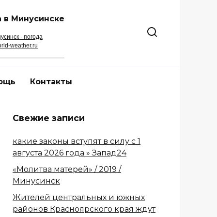
 в Минусинске
усинск - погода
rld-weather.ru
ощь
Контакты
Свежие записи
какие законы вступят в силу с 1
августа 2026 года » Запад24
«Молитва матерей» / 2019 /
Минусинск
Жителей центральных и южных
районов Красноярского края ждут