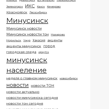
Ачинск
Дивногорск
Железногорск
ИКС
Кемерово
Зеленогорск
Канск
Красноярск
Лесосибирск
Минусинск
Минусинск новости
Минусинск новости тон
Назарово
акценты
Хакасия
Норильск
Ужур
город
акценты минусинск
городская среда
иркутск
минусинск
население
неделя о главном минусинск
новосибирск
новости
новости ТОН
новости актуально
новости минусинска сегодня
новости тон сегодня