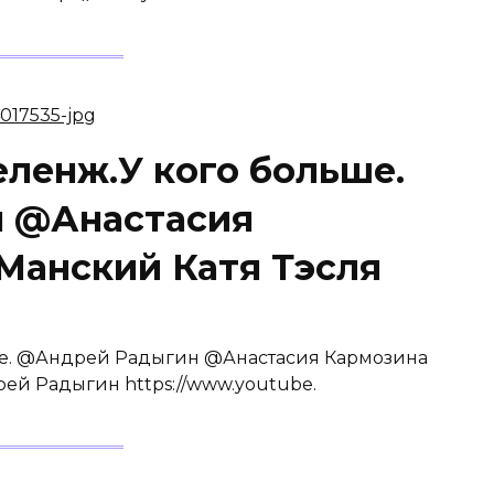
еленж.У кого больше.
 @Анастасия
Манский Катя Тэсля
ше. @Андрей Радыгин @Анастасия Кармозина
ей Радыгин https://www.youtube.