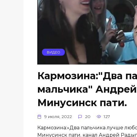
ВИДЕО
Кармозина:"Два п
мальчика" Андрей
Минусинск пати.
9 июля, 2022
20
127
Кармозина:»Два пальчика лучше люб
Минусинск пати. канал Андрей Радыги