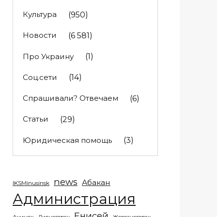
Культура
(950)
Новости
(6 581)
Про Украину
(1)
Соц.сети
(14)
Спрашивали? Отвечаем
(6)
Статьи
(29)
Юридическая помощь
(3)
news
Абакан
IKSMinusinsk
Администрация
Енисей