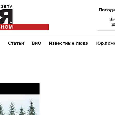
Погода
Мин
wo
и
Статьи
ВиО
Известные люди
Юр.пом