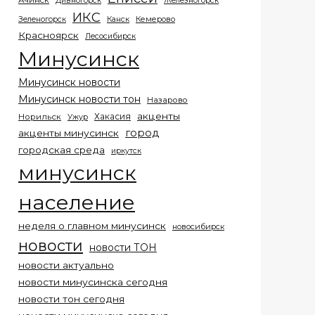
Ачинск
Дивногорск
Железногорск
ИКС
Кемерово
Зеленогорск
Канск
Красноярск
Лесосибирск
Минусинск
Минусинск новости
Минусинск новости тон
Назарово
акценты
Хакасия
Норильск
Ужур
город
акценты минусинск
городская среда
иркутск
минусинск
население
неделя о главном минусинск
новосибирск
новости
новости ТОН
новости актуально
новости минусинска сегодня
новости тон сегодня