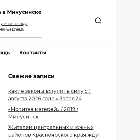
 в Минусинске
усинск - погода
rld-weather.ru
ощь
Контакты
Свежие записи
какие законы вступят в силу с 1
августа 2026 года » Запад24
«Молитва матерей» / 2019 /
Минусинск
Жителей центральных и южных
районов Красноярского края ждут