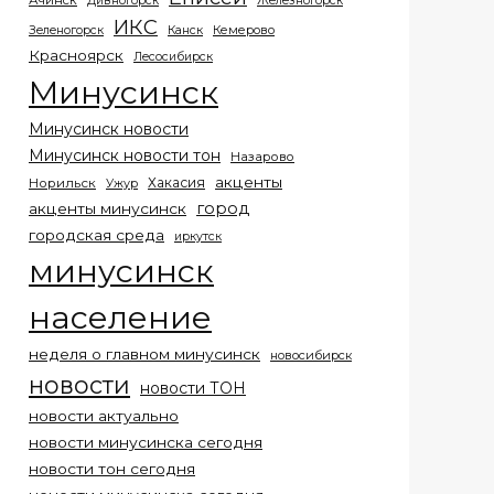
Ачинск
Дивногорск
Железногорск
ИКС
Кемерово
Зеленогорск
Канск
Красноярск
Лесосибирск
Минусинск
Минусинск новости
Минусинск новости тон
Назарово
акценты
Хакасия
Норильск
Ужур
город
акценты минусинск
городская среда
иркутск
минусинск
население
неделя о главном минусинск
новосибирск
новости
новости ТОН
новости актуально
новости минусинска сегодня
новости тон сегодня