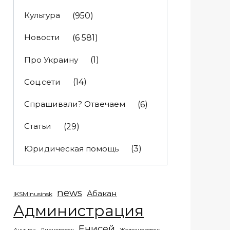
Культура
(950)
Новости
(6 581)
Про Украину
(1)
Соц.сети
(14)
Спрашивали? Отвечаем
(6)
Статьи
(29)
Юридическая помощь
(3)
news
Абакан
IKSMinusinsk
Администрация
Енисей