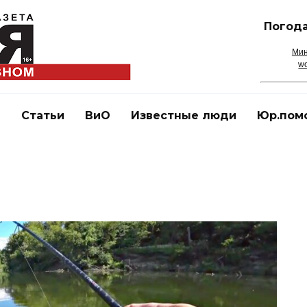
Погода
Мин
wo
и
Статьи
ВиО
Известные люди
Юр.пом