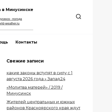
 в Минусинске
усинск - погода
rld-weather.ru
ощь
Контакты
Свежие записи
какие законы вступят в силу с 1
августа 2026 года » Запад24
«Молитва матерей» / 2019 /
Минусинск
Жителей центральных и южных
районов Красноярского края ждут