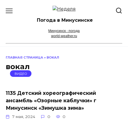
Перейти
к
содержанию
Погода в Минусинске
Минусинск - погода
world-weather.ru
ГЛАВНАЯ СТРАНИЦА
»
ВОКАЛ
вокал
ВИДЕО
1135 Детский хореографический
ансамбль «Озорные каблучки» г
Минусинск «Зимушка зима»
7 мая, 2024
0
0