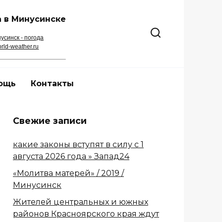
 в Минусинске
усинск - погода
rld-weather.ru
ощь
Контакты
Свежие записи
какие законы вступят в силу с 1
августа 2026 года » Запад24
«Молитва матерей» / 2019 /
Минусинск
Жителей центральных и южных
районов Красноярского края ждут