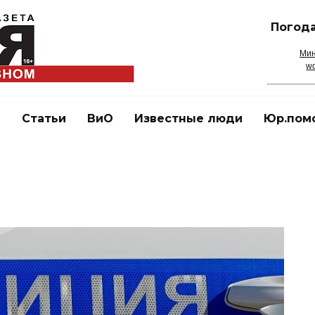
Погода
Мин
wo
и
Статьи
ВиО
Известные люди
Юр.пом