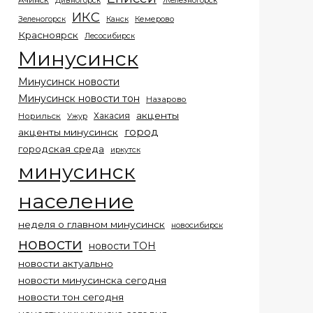
Ачинск
Дивногорск
Железногорск
ИКС
Кемерово
Зеленогорск
Канск
Красноярск
Лесосибирск
Минусинск
Минусинск новости
Минусинск новости тон
Назарово
акценты
Хакасия
Норильск
Ужур
город
акценты минусинск
городская среда
иркутск
минусинск
население
неделя о главном минусинск
новосибирск
новости
новости ТОН
новости актуально
новости минусинска сегодня
новости тон сегодня