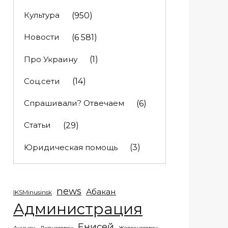
Культура
(950)
Новости
(6 581)
Про Украину
(1)
Соц.сети
(14)
Спрашивали? Отвечаем
(6)
Статьи
(29)
Юридическая помощь
(3)
news
Абакан
IKSMinusinsk
Администрация
Енисей