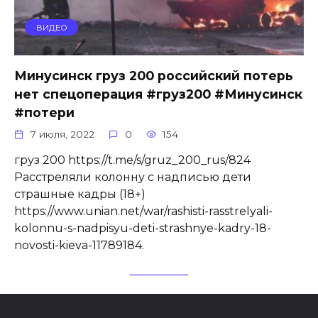
ВИДЕО
Минусинск груз 200 российский потерь
нет спецоперация #груз200 #Минусинск
#потери
7 июля, 2022
0
154
груз 200 https://t.me/s/gruz_200_rus/824
Расстреляли колонну с надписью дети
страшные кадры (18+)
https://www.unian.net/war/rashisti-rasstrelyali-
kolonnu-s-nadpisyu-deti-strashnye-kadry-18-
novosti-kieva-11789184.