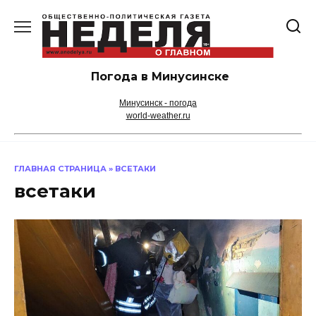
Перейти
к
содержанию
Погода в Минусинске
Минусинск - погода
world-weather.ru
ГЛАВНАЯ СТРАНИЦА
»
ВСЕТАКИ
всетаки