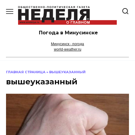
Перейти
к
содержанию
Погода в Минусинске
Минусинск - погода
world-weather.ru
ГЛАВНАЯ СТРАНИЦА
»
ВЫШЕУКАЗАННЫЙ
вышеуказанный