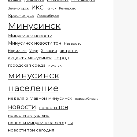
Ачинск
Дивногорск
Железногорск
ИКС
Кемерово
Зеленогорск
Канск
Красноярск
Лесосибирск
Минусинск
Минусинск новости
Минусинск новости тон
Назарово
акценты
Хакасия
Норильск
Ужур
город
акценты минусинск
городская среда
иркутск
минусинск
население
неделя о главном минусинск
новосибирск
новости
новости ТОН
новости актуально
новости минусинска сегодня
новости тон сегодня