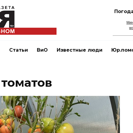
Погода
Мин
wo
и
Статьи
ВиО
Известные люди
Юр.пом
 томатов