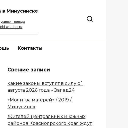
 в Минусинске
усинск - погода
rld-weather.ru
ощь
Контакты
Свежие записи
какие законы вступят в силу с 1
августа 2026 года » Запад24
«Молитва матерей» / 2019 /
Минусинск
Жителей центральных и южных
районов Красноярского края ждут