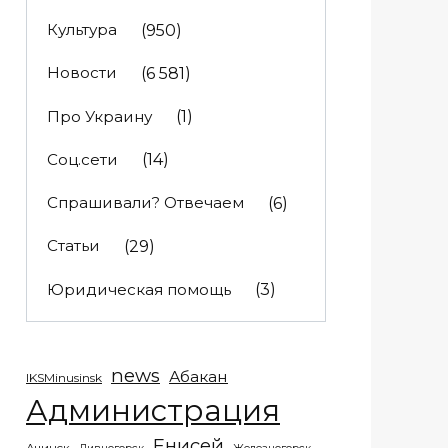
Культура
(950)
Новости
(6 581)
Про Украину
(1)
Соц.сети
(14)
Спрашивали? Отвечаем
(6)
Статьи
(29)
Юридическая помощь
(3)
news
Абакан
IKSMinusinsk
Администрация
Енисей