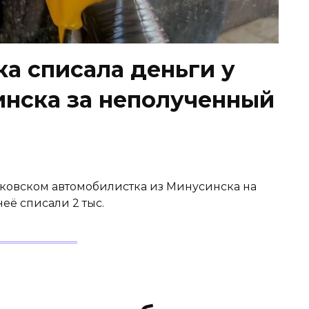
ка списала деньги у
инска за неполученный
рмаковском автомобилистка из Минусинска на
неё списали 2 тыс.