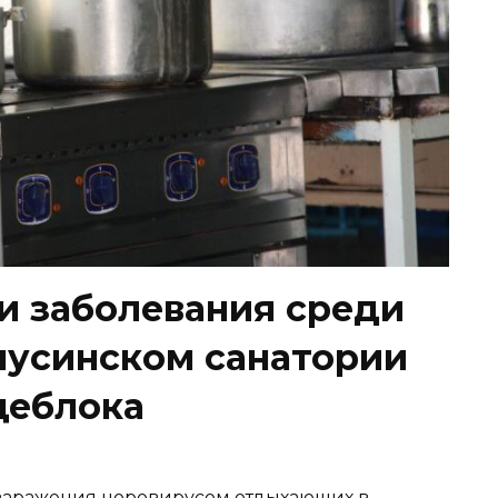
 заболевания среди
нусинском санатории
щеблока
заражения норовирусом отдыхающих в