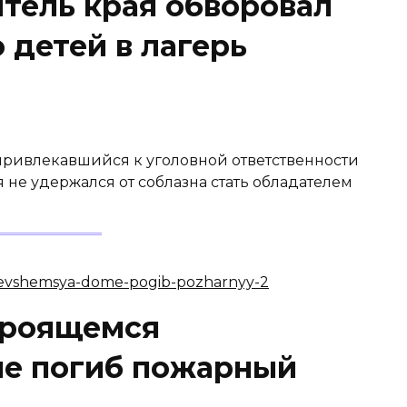
тель края обворовал
детей в лагерь
е привлекавшийся к уголовной ответственности
 не удержался от соблазна стать обладателем
троящемся
ме погиб пожарный