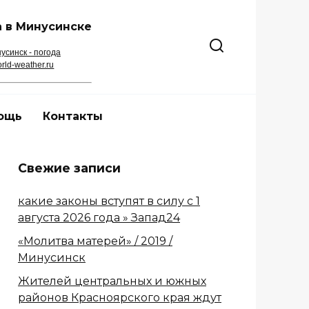
 в Минусинске
усинск - погода
rld-weather.ru
ощь
Контакты
Свежие записи
какие законы вступят в силу с 1
августа 2026 года » Запад24
«Молитва матерей» / 2019 /
Минусинск
Жителей центральных и южных
районов Красноярского края ждут