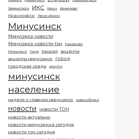
Ачинск
Дивногорск
Железногорск
ИКС
Кемерово
Зеленогорск
Канск
Красноярск
Лесосибирск
Минусинск
Минусинск новости
Минусинск новости тон
Назарово
акценты
Хакасия
Норильск
Ужур
город
акценты минусинск
городская среда
иркутск
минусинск
население
неделя о главном минусинск
новосибирск
новости
новости ТОН
новости актуально
новости минусинска сегодня
новости тон сегодня