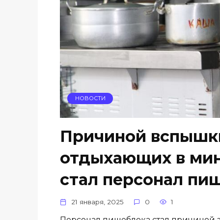
НОВОСТИ
Причиной вспышки
отдыхающих в ми
стал персонал пи
21 января, 2025
0
1
Персонал пищеблока стал причиной 