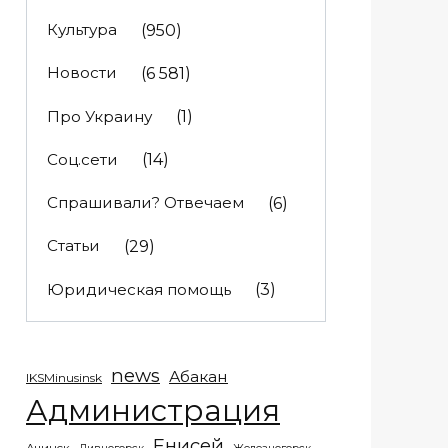
Культура
(950)
Новости
(6 581)
Про Украину
(1)
Соц.сети
(14)
Спрашивали? Отвечаем
(6)
Статьи
(29)
Юридическая помощь
(3)
news
Абакан
IKSMinusinsk
Администрация
Енисей