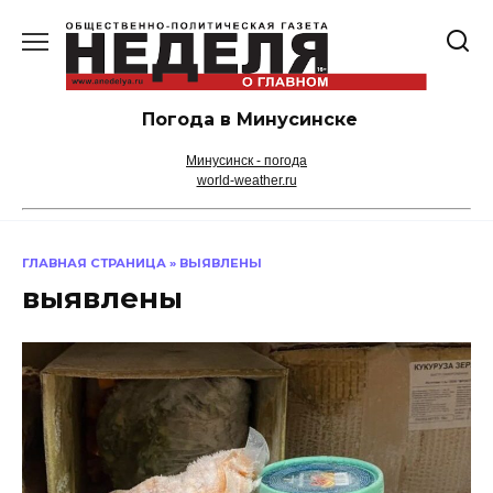
Перейти
к
содержанию
Погода в Минусинске
Минусинск - погода
world-weather.ru
ГЛАВНАЯ СТРАНИЦА
»
ВЫЯВЛЕНЫ
выявлены