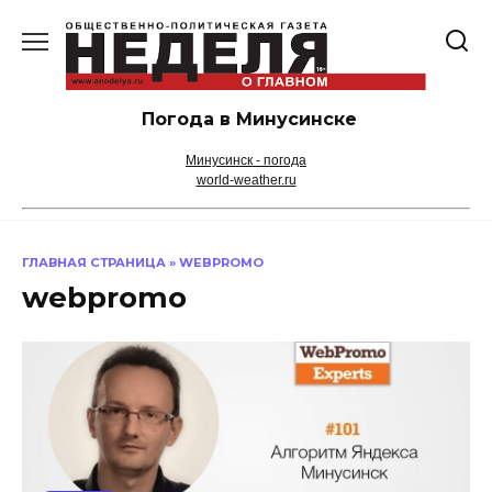
Перейти
к
содержанию
Погода в Минусинске
Минусинск - погода
world-weather.ru
ГЛАВНАЯ СТРАНИЦА
»
WEBPROMO
webpromo