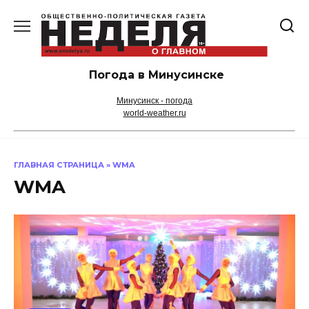
Перейти
к
содержанию
Погода в Минусинске
Минусинск - погода
world-weather.ru
ГЛАВНАЯ СТРАНИЦА
»
WMA
WMA