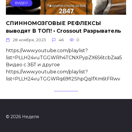
ВИДЕО
СПИННОМОЗГОВЫЕ РЕФЛЕКСЫ
выводят В ТОП! • Crossout Разрыватель
28 ноября, 2023
46
0
https://www.youtube.com/playlist?
list=PLLH24vuTGGWRh4TCNXPypZX6S6tcbZaa5
Видео с ЗБТ и другое
https://www.youtube.com/playlist?
list=PLLH24vuTGGWRq69fl2ShpQqlfXm6tFRwv
© 2026 Неделя