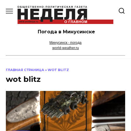
Перейти
к
содержанию
Погода в Минусинске
Минусинск - погода
world-weather.ru
ГЛАВНАЯ СТРАНИЦА
»
WOT BLITZ
wot blitz