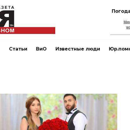
Погода
Мин
wo
и
Статьи
ВиО
Известные люди
Юр.пом