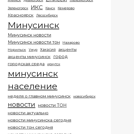
Ачинск
Дивногорск
Железногорск
ИКС
Кемерово
Зеленогорск
Канск
Красноярск
Лесосибирск
Минусинск
Минусинск новости
Минусинск новости тон
Назарово
акценты
Хакасия
Норильск
Ужур
город
акценты минусинск
городская среда
иркутск
минусинск
население
неделя о главном минусинск
новосибирск
новости
новости ТОН
новости актуально
новости минусинска сегодня
новости тон сегодня