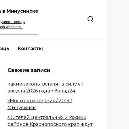
 в Минусинске
усинск - погода
rld-weather.ru
ощь
Контакты
Свежие записи
какие законы вступят в силу с 1
августа 2026 года » Запад24
«Молитва матерей» / 2019 /
Минусинск
Жителей центральных и южных
районов Красноярского края ждут