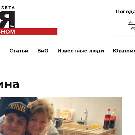
Погода
Мин
wo
и
Статьи
ВиО
Известные люди
Юр.пом
ина