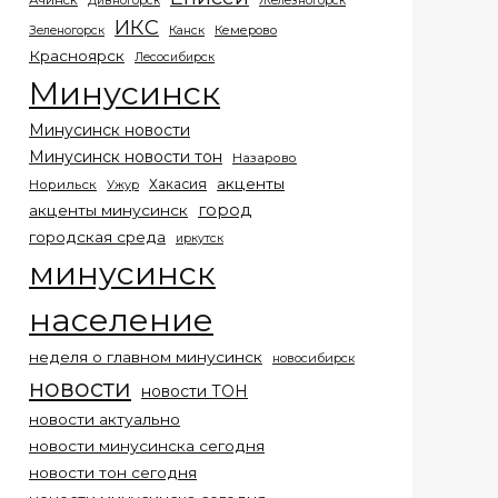
Ачинск
Дивногорск
Железногорск
ИКС
Кемерово
Зеленогорск
Канск
Красноярск
Лесосибирск
Минусинск
Минусинск новости
Минусинск новости тон
Назарово
акценты
Хакасия
Норильск
Ужур
город
акценты минусинск
городская среда
иркутск
минусинск
население
неделя о главном минусинск
новосибирск
новости
новости ТОН
новости актуально
новости минусинска сегодня
новости тон сегодня