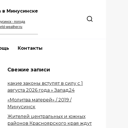
 в Минусинске
усинск - погода
rld-weather.ru
ощь
Контакты
Свежие записи
какие законы вступят в силу с 1
августа 2026 года » Запад24
«Молитва матерей» / 2019 /
Минусинск
Жителей центральных и южных
районов Красноярского края ждут