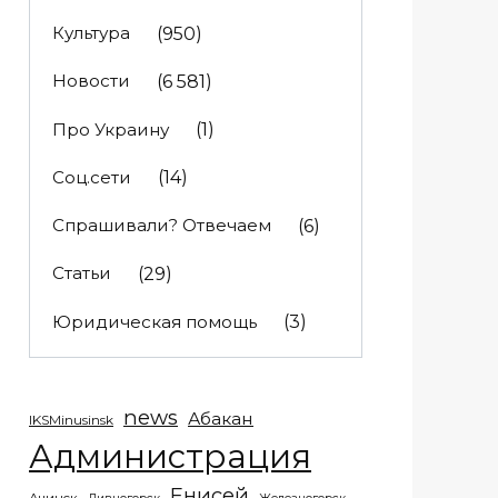
Культура
(950)
Новости
(6 581)
Про Украину
(1)
Соц.сети
(14)
Спрашивали? Отвечаем
(6)
Статьи
(29)
Юридическая помощь
(3)
news
Абакан
IKSMinusinsk
Администрация
Енисей