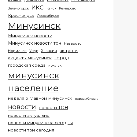
Ачинск
Дивногорск
Железногорск
ИКС
Кемерово
Зеленогорск
Канск
Красноярск
Лесосибирск
Минусинск
Минусинск новости
Минусинск новости тон
Назарово
акценты
Хакасия
Норильск
Ужур
город
акценты минусинск
городская среда
иркутск
минусинск
население
неделя о главном минусинск
новосибирск
новости
новости ТОН
новости актуально
новости минусинска сегодня
новости тон сегодня