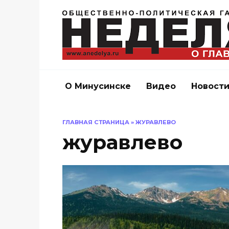
Перейти
к
содержанию
О Минусинске
Видео
Новост
ГЛАВНАЯ СТРАНИЦА
»
ЖУРАВЛЕВО
журавлево