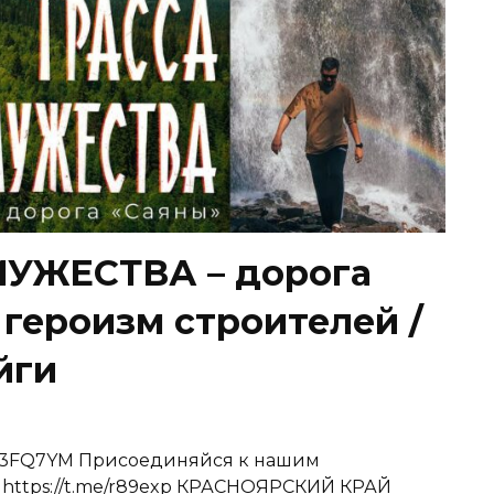
МУЖЕСТВА – дорога
 героизм строителей /
йги
.ru/3FQ7YM Присоединяйся к нашим
: https://t.me/r89exp КРАСНОЯРСКИЙ КРАЙ