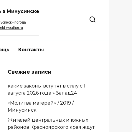
 в Минусинске
усинск - погода
rld-weather.ru
ощь
Контакты
Свежие записи
какие законы вступят в силу с 1
августа 2026 года » Запад24
«Молитва матерей» / 2019 /
Минусинск
Жителей центральных и южных
районов Красноярского края ждут