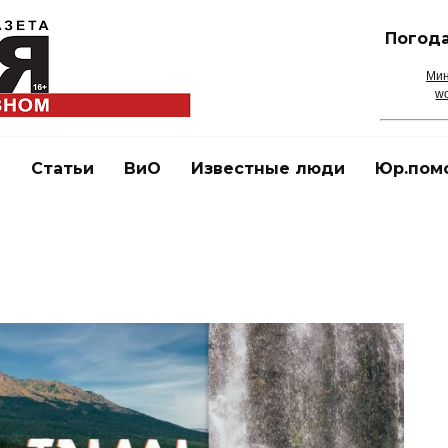
Погода
Мин
wo
и
Статьи
ВиО
Известные люди
Юр.пом