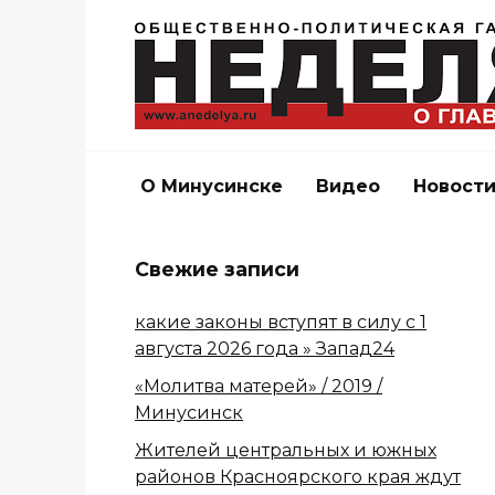
Перейти
к
содержанию
О Минусинске
Видео
Новост
Свежие записи
какие законы вступят в силу с 1
августа 2026 года » Запад24
«Молитва матерей» / 2019 /
Минусинск
Жителей центральных и южных
районов Красноярского края ждут