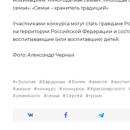
номинациям: «Многодетная семья»; «Молодая се
семья»; «Семья – хранитель традиций».
Участниками конкурса могут стать граждане
на территории Российской Федерации и сост
воспитывающие (или воспитавшие) детей.
Фото: Александр Черных
«Золотая
Бардиных
более
вместе
воспи
жизни
конкурс
конкурса
Красноярского
семейного
семья
Сергей
троих