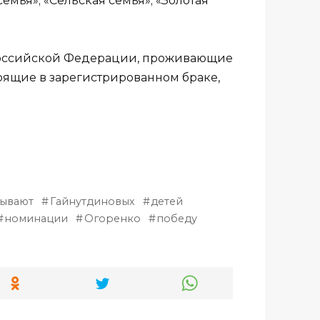
мья»; «Сельская семья»; «Золотая
 Российской Федерации, проживающие
оящие в зарегистрированном браке,
тывают
Гайнутдиновых
детей
номинации
Огоренко
победу