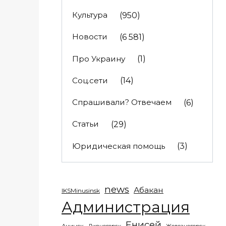
Культура
(950)
Новости
(6 581)
Про Украину
(1)
Соц.сети
(14)
Спрашивали? Отвечаем
(6)
Статьи
(29)
Юридическая помощь
(3)
news
Абакан
IKSMinusinsk
Администрация
Енисей