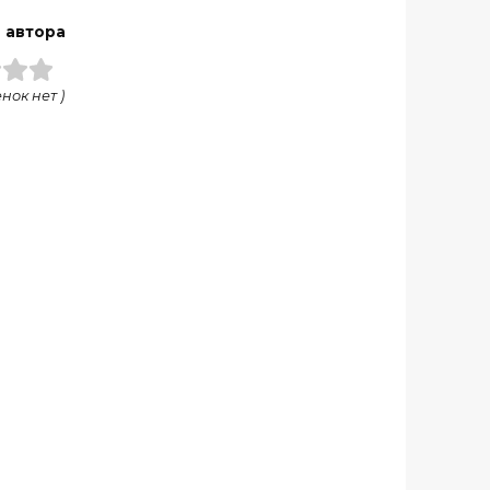
 автора
нок нет )