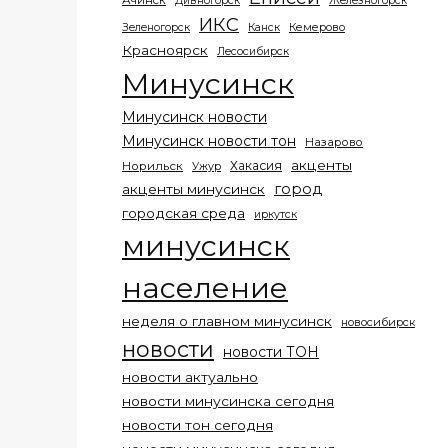
Ачинск
Дивногорск
Железногорск
ИКС
Кемерово
Зеленогорск
Канск
Красноярск
Лесосибирск
Минусинск
Минусинск новости
Минусинск новости тон
Назарово
акценты
Хакасия
Норильск
Ужур
город
акценты минусинск
городская среда
иркутск
минусинск
население
неделя о главном минусинск
новосибирск
новости
новости ТОН
новости актуально
новости минусинска сегодня
новости тон сегодня