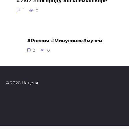
#2107 #погороду #всясемявсборе
1
0
#Россия #Минусинск#музей
2
0
© 2026 Неделя