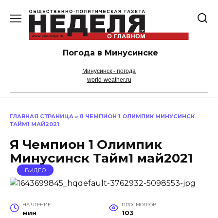
Перейти
к
содержанию
Погода в Минусинске
Минусинск - погода
world-weather.ru
ГЛАВНАЯ СТРАНИЦА
»
Я ЧЕМПИОН 1 ОЛИМПИК МИНУСИНСК
ТАЙМ1 МАЙ2021
Я Чемпион 1 Олимпик
Минусинск Тайм1 май2021
ВИДЕО
НА ЧТЕНИЕ
ПРОСМОТРОВ
мин
103