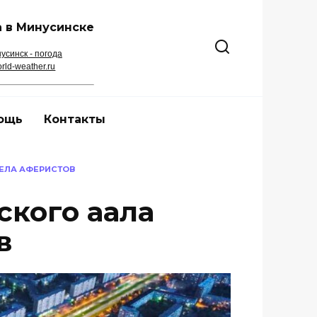
 в Минусинске
усинск - погода
rld-weather.ru
ощь
Контакты
ЕЛА АФЕРИСТОВ
ского аала
в