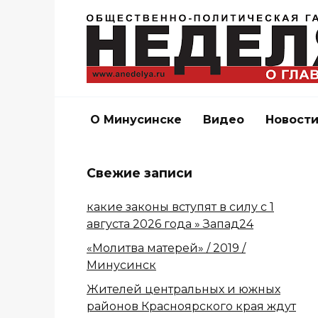
Перейти
к
содержанию
О Минусинске
Видео
Новост
Свежие записи
какие законы вступят в силу с 1
августа 2026 года » Запад24
«Молитва матерей» / 2019 /
Минусинск
Жителей центральных и южных
районов Красноярского края ждут