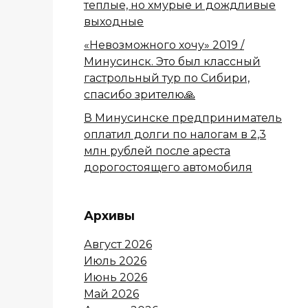
теплые, но хмурые и дождливые
выходные
«Невозможного хочу» 2019 /
Минусинск. Это был классный
гастрольный тур по Сибири,
спасибо зрителю🙏
В Минусинске предприниматель
оплатил долги по налогам в 2,3
млн рублей после ареста
дорогостоящего автомобиля
Архивы
Август 2026
Июль 2026
Июнь 2026
Май 2026