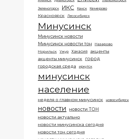
Ачинск
Дивногорск
Железногорск
ИКС
Кемерово
Зеленогорск
Канск
Красноярск
Лесосибирск
Минусинск
Минусинск новости
Минусинск новости тон
Назарово
акценты
Хакасия
Норильск
Ужур
город
акценты минусинск
городская среда
иркутск
минусинск
население
неделя о главном минусинск
новосибирск
новости
новости ТОН
новости актуально
новости минусинска сегодня
новости тон сегодня