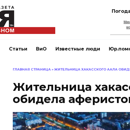
Погода
Мин
wo
и
Статьи
ВиО
Известные люди
Юр.пом
ГЛАВНАЯ СТРАНИЦА
»
ЖИТЕЛЬНИЦА ХАКАССКОГО ААЛА ОБИД
Жительница хакас
обидела аферисто