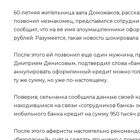
60-летняя жительница аала Доможаков, рассказ
позвонил незнакомец, представился сотрудни
сообщил, что на её имя злоумышленники офор
рублей. Разумеется, такая новость шокировала
После этого ей позвонил ещё один мужчина, 
Дмитрием Денисовым, подтвердил слова «банк
аннулировать оформленный кредит можно тольк
ту же сумму, но уже по-настоящему.
Поверив, сельчанка сообщила данные своей к
находившихся на связи «сотрудников банка» 
мобильного банка кредит на сумму 950 тысяч 
После этого аферисты настоятельно рекомендо
«безопасный» счёт и сделать это нужно с помо