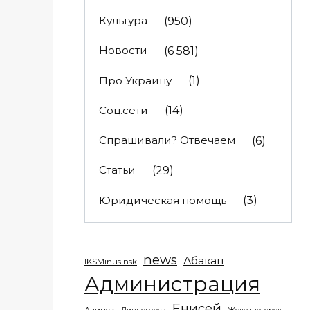
Культура
(950)
Новости
(6 581)
Про Украину
(1)
Соц.сети
(14)
Спрашивали? Отвечаем
(6)
Статьи
(29)
Юридическая помощь
(3)
news
Абакан
IKSMinusinsk
Администрация
Енисей