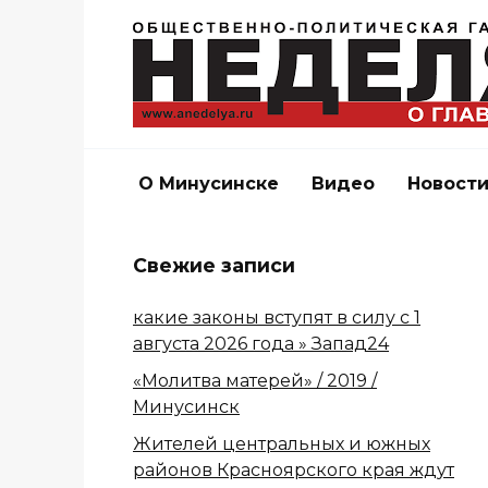
Перейти
к
содержанию
О Минусинске
Видео
Новост
Свежие записи
какие законы вступят в силу с 1
августа 2026 года » Запад24
«Молитва матерей» / 2019 /
Минусинск
Жителей центральных и южных
районов Красноярского края ждут