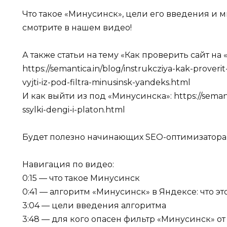
Что такое «Минусинск», цели его введения и 
смотрите в нашем видео!
А также статьи на тему «Как проверить сайт на
https://semantica.in/blog/instrukcziya-kak-prover
vyjti-iz-pod-filtra-minusinsk-yandeks.html
И как выйти из под «Минусинска»: https://semanti
ssylki-dengi-i-platon.html
Будет полезно начинающих SEO-оптимизатора
Навигация по видео:
0:15 — что такое Минусинск
0:41 — алгоритм «Минусинск» в Яндексе: что эт
3:04 — цели введения алгоритма
3:48 — для кого опасен фильтр «Минусинск» о