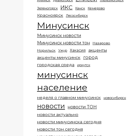
Ачинск
Дивногорск
Железногорск
ИКС
Кемерово
Зеленогорск
Канск
Красноярск
Лесосибирск
Минусинск
Минусинск новости
Минусинск новости тон
Назарово
акценты
Хакасия
Норильск
Ужур
город
акценты минусинск
городская среда
иркутск
минусинск
население
неделя о главном минусинск
новосибирск
новости
новости ТОН
новости актуально
новости минусинска сегодня
новости тон сегодня