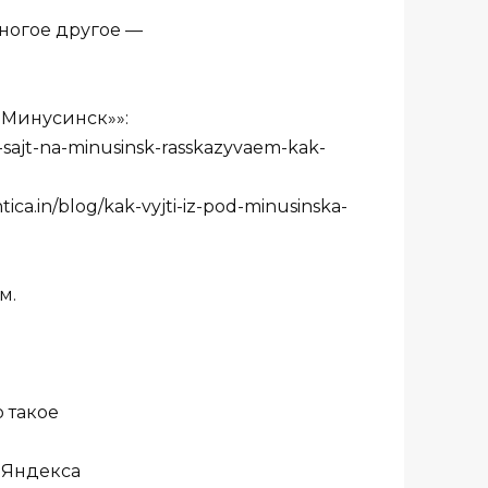
многое другое —
 «Минусинск»»:
it-sajt-na-minusinsk-rasskazyvaem-kak-
ca.in/blog/kak-vyjti-iz-pod-minusinska-
м.
о такое
т Яндекса