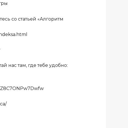
тры
есь со статьей «Алгоритм
andeksa.html
w
й нас там, где тебе удобно:
bu2Z8C7ONPw7Dwfw
ca/