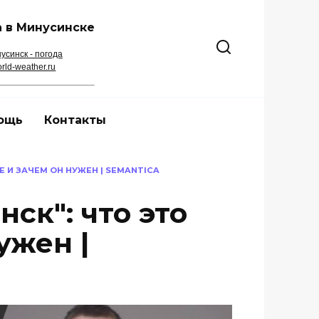
 в Минусинске
усинск - погода
rld-weather.ru
ощь
Контакты
Е И ЗАЧЕМ ОН НУЖЕН | SEMANTICA
ск": что это
ужен |