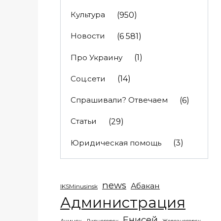
Культура
(950)
Новости
(6 581)
Про Украину
(1)
Соц.сети
(14)
Спрашивали? Отвечаем
(6)
Статьи
(29)
Юридическая помощь
(3)
news
Абакан
IKSMinusinsk
Администрация
Енисей