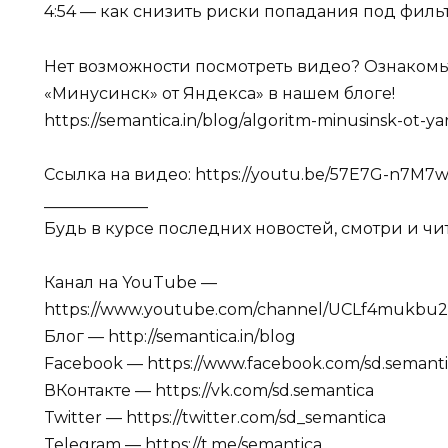
4:54 — как снизить риски попадания под филь
Нет возможности посмотреть видео? Ознакомьт
«Минусинск» от Яндекса» в нашем блоге!
https://semantica.in/blog/algoritm-minusinsk-ot-y
Ссылка на видео: https://youtu.be/57E7G-n7M7
_____________
Будь в курсе последних новостей, смотри и чита
Канал на YouTube —
https://www.youtube.com/channel/UCLf4muk
Блог — http://semantica.in/blog
Facebook — https://www.facebook.com/sd.semanti
ВКонтакте — https://vk.com/sd.semantica
Twitter — https://twitter.com/sd_semantica
Telegram — https://t.me/semantica