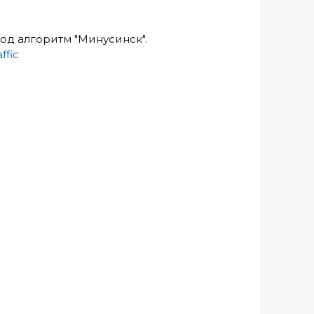
под алгоритм "Минусинск".
ffic