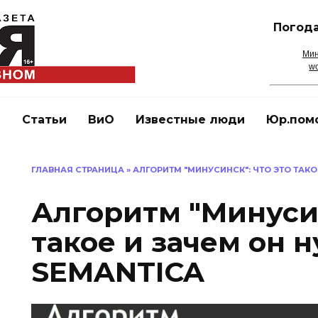
Погода
Мин
wo
и
Статьи
ВиО
Известные люди
Юр.пом
ГЛАВНАЯ СТРАНИЦА
»
АЛГОРИТМ "МИНУСИНСК": ЧТО ЭТО ТАКО
Алгоритм "Минусин
такое и зачем он н
SEMANTICA