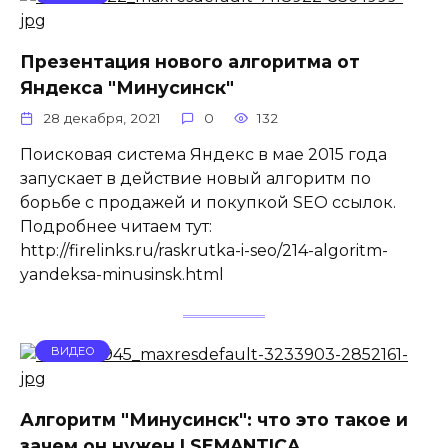
Презентация нового алгоритма от
Яндекса "Минусинск"
28 декабря, 2021
0
132
Поисковая система Яндекс в мае 2015 года
запускает в действие новый алгоритм по
борьбе с продажей и покупкой SEO ссылок.
Подробнее читаем тут:
http://firelinks.ru/raskrutka-i-seo/214-algoritm-
yandeksa-minusinsk.html
ВИДЕО
Алгоритм "Минусинск": что это такое и
зачем он нужен | SEMANTICA