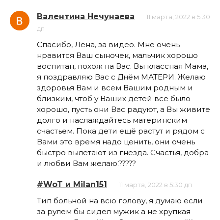
Валентина Нечунаева
11 марта, 2022 в 5:30
дп
Спасибо, Лена, за видео. Мне очень
нравится Ваш сыночек, мальчик хорошо
воспитан, похож на Вас. Вы классная Мама,
я поздравляю Вас с Днём МАТЕРИ. Желаю
здоровья Вам и всем Вашим родным и
близким, чтоб у Ваших детей всё было
хорошо, пусть они Вас радуют, а Вы живите
долго и наслаждайтесь материнским
счастьем. Пока дети ещё растут и рядом с
Вами это время надо ценить, они очень
быстро вылетают из гнезда. Счастья, добра
и любви Вам желаю.?????
#WoT и Milan151
11 марта, 2022 в 5:30 дп
Тип больной на всю голову, я думаю если
за рулем бы сидел мужик а не хрупкая