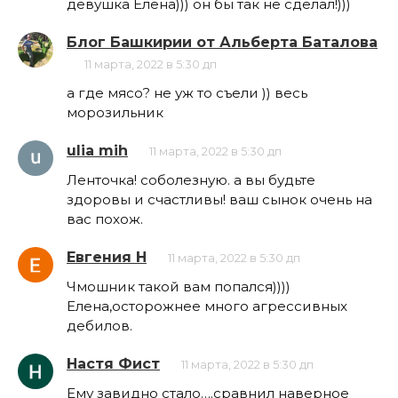
девушка Елена))) он бы так не сделал!)))
Блог Башкирии от Альберта Баталова
11 марта, 2022 в 5:30 дп
а где мясо? не уж то съели )) весь
морозильник
ulia mih
11 марта, 2022 в 5:30 дп
Ленточка! соболезную. а вы будьте
здоровы и счастливы! ваш сынок очень на
вас похож.
Евгения Н
11 марта, 2022 в 5:30 дп
Чмошник такой вам попался))))
Елена,осторожнее много агрессивных
дебилов.
Настя Фист
11 марта, 2022 в 5:30 дп
Ему завидно стало….сравнил наверное