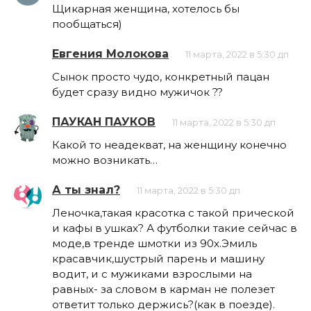
Щикарная женщина, хотелось бы
пообщаться)
Евгения Молокова
11 марта, 2022 в 5:30 дп
Сынок просто чудо, конкретный пацан
будет сразу видно мужичок ??
ПАУКАН ПАУКОВ
11 марта, 2022 в 5:30 дп
Какой то неадекват, на женщину конечно
можно возникать…
А ты знал?
11 марта, 2022 в 5:30 дп
Леночка,такая красотка с такой прической
и кафы в ушках? А футболки такие сейчас в
моде,в тренде шмотки из 90х.Эмиль
красавчик,шустрый парень и машину
водит, и с мужиками взрослыми на
равных- за словом в карман не полезет
ответит только держись?(как в поезде).