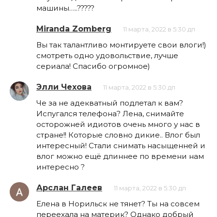
машины…..?????
Miranda Zomberg
11 марта, 2022 в 5:30 дп
Вы так талантливо монтируете свои влоги!)
смотреть одно удовольствие, лучше
сериала! Спасибо огромное)
Элли Чехова
11 марта, 2022 в 5:30 дп
Че за не адекватный подлетал к вам?
Испугался телефона? Лена, снимайте
осторожней идиотов очень много у нас в
стране!! Которые словно дикие.. Влог был
интересный! Стали снимать насыщенней и
влог можно ещё длиннее по времени нам
интересно ?
Арслан Галеев
11 марта, 2022 в 5:30 дп
Елена в Норильск не тянет? Ты на совсем
переехала на материк? Однако добрый