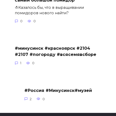
🍅Казалось бы, что в выращивании
помидоров нового найти?
0
0
#минусинск #красноярск #2104
#2107 #погороду #всясемявсборе
1
0
#Россия #Минусинск#музей
2
0