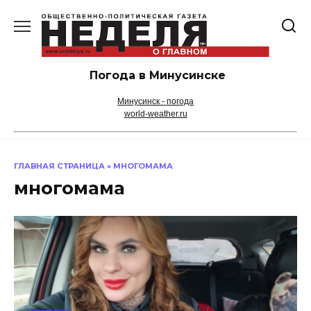
Перейти
к
содержанию
Погода в Минусинске
Минусинск - погода
world-weather.ru
ГЛАВНАЯ СТРАНИЦА
»
МНОГОМАМА
многомама