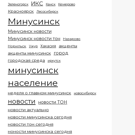
ИКС
Кемерово
Зеленогорск
Канск
Красноярск
Лесосибирск
Минусинск
Минусинск новости
Минусинск новости тон
Назарово
акценты
Хакасия
Норильск
Ужур
город
акценты минусинск
городская среда
иркутск
минусинск
население
неделя о главном минусинск
новосибирск
новости
новости ТОН
новости актуально
новости минусинска сегодня
новости тон сегодня
ноности минусинска сегодня