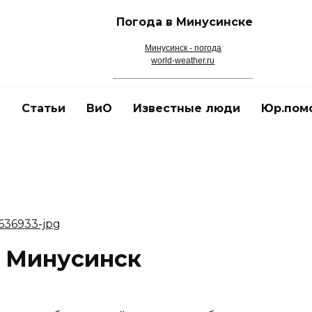
Погода в Минусинске
Минусинск - погода
world-weather.ru
и
Статьи
ВиО
Известные люди
Юр.пом
 Минусинск