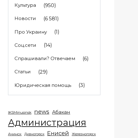
Культура
(950)
Новости
(6 581)
Про Украину
(1)
Соц.сети
(14)
Спрашивали? Отвечаем
(6)
Статьи
(29)
Юридическая помощь
(3)
news
Абакан
IKSMinusinsk
Администрация
Енисей
Ачинск
Дивногорск
Железногорск