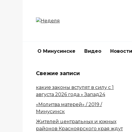
Перейти
к
содержанию
О Минусинске
Видео
Новост
Свежие записи
какие законы вступят в силу с 1
августа 2026 года » Запад24
«Молитва матерей» / 2019 /
Минусинск
Жителей центральных и южных
районов Красноярского края ждут