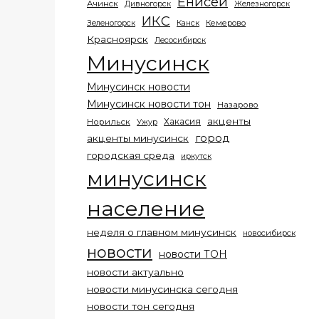
Енисей
Ачинск
Дивногорск
Железногорск
ИКС
Кемерово
Зеленогорск
Канск
Красноярск
Лесосибирск
Минусинск
Минусинск новости
Минусинск новости тон
Назарово
акценты
Хакасия
Норильск
Ужур
город
акценты минусинск
городская среда
иркутск
минусинск
население
неделя о главном минусинск
новосибирск
новости
новости ТОН
новости актуально
новости минусинска сегодня
новости тон сегодня