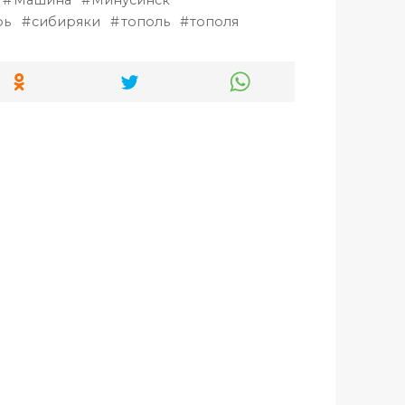
Машина
Минусинск
рь
сибиряки
тополь
тополя