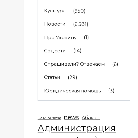
Культура
(950)
Новости
(6 581)
Про Украину
(1)
Соц.сети
(14)
Спрашивали? Отвечаем
(6)
Статьи
(29)
Юридическая помощь
(3)
news
Абакан
IKSMinusinsk
Администрация