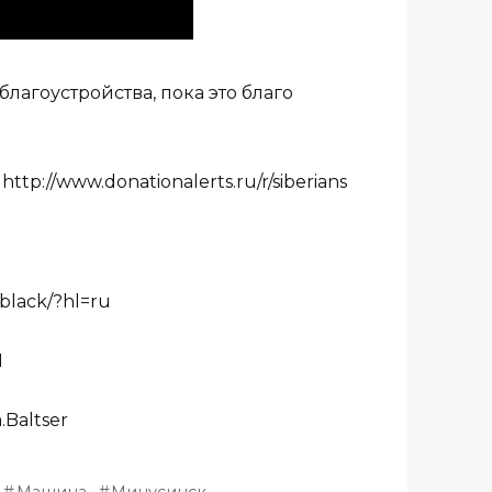
лагоустройства, пока это благо
p://www.donationalerts.ru/r/siberians
black/?hl=ru
1
.Baltser