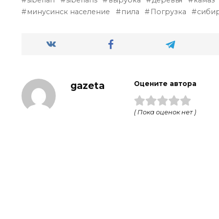
siberian
siberians
вырубка
деревья
камаз
минусинск население
пила
Погрузка
сиби
gazeta
Оцените автора
( Пока оценок нет )