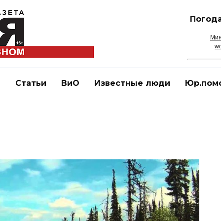
Погода
Мин
wo
и
Статьи
ВиО
Известные люди
Юр.пом