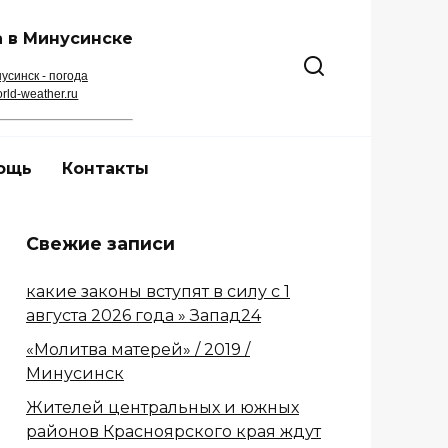
 в Минусинске
усинск - погода
rld-weather.ru
ощь
Контакты
Свежие записи
какие законы вступят в силу с 1
августа 2026 года » Запад24
«Молитва матерей» / 2019 /
Минусинск
Жителей центральных и южных
районов Красноярского края ждут