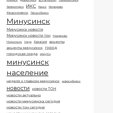
Ачинск
Дивногорск
Железногорск
ИКС
Кемерово
Зеленогорск
Канск
Красноярск
Лесосибирск
Минусинск
Минусинск новости
Минусинск новости тон
Назарово
акценты
Хакасия
Норильск
Ужур
город
акценты минусинск
городская среда
иркутск
минусинск
население
неделя о главном минусинск
новосибирск
новости
новости ТОН
новости актуально
новости минусинска сегодня
новости тон сегодня