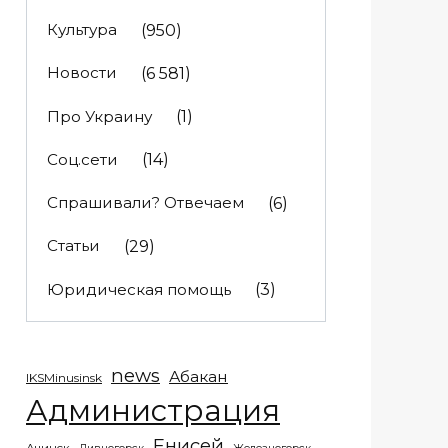
Культура
(950)
Новости
(6 581)
Про Украину
(1)
Соц.сети
(14)
Спрашивали? Отвечаем
(6)
Статьи
(29)
Юридическая помощь
(3)
news
Абакан
IKSMinusinsk
Администрация
Енисей