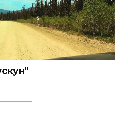
ускун"