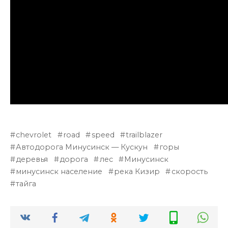
chevrolet
road
speed
trailblazer
Автодорога Минусинск — Кускун
горы
деревья
дорога
лес
Минусинск
минусинск население
река Кизир
скорость
тайга