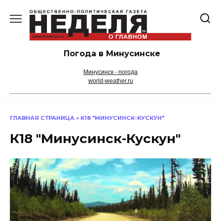
Перейти
к
содержанию
Погода в Минусинске
Минусинск - погода
world-weather.ru
ГЛАВНАЯ СТРАНИЦА
»
К18 "МИНУСИНСК-КУСКУН"
К18 "Минусинск-Кускун"