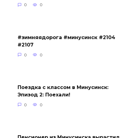
0
0
#зимняядорога #минусинск #2104
#2107
0
0
Поездка с классом в Минусинск:
Эпизод 2: Поехали!
0
0
Пенсионер из Минусинска вырастил