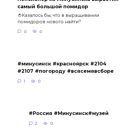
самый большой помидор
🍅Казалось бы, что в выращивании
помидоров нового найти?
0
0
#минусинск #красноярск #2104
#2107 #погороду #всясемявсборе
1
0
#Россия #Минусинск#музей
2
0