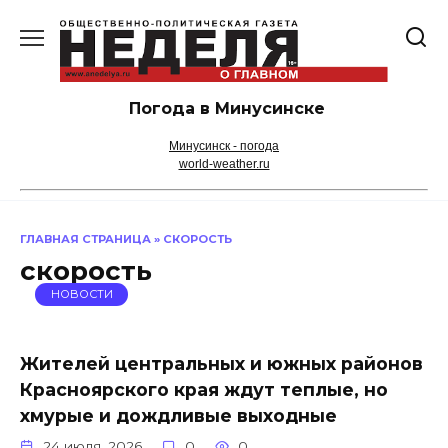
Перейти
к
содержанию
Погода в Минусинске
Минусинск - погода
world-weather.ru
ГЛАВНАЯ СТРАНИЦА
»
СКОРОСТЬ
скорость
НОВОСТИ
Жителей центральных и южных районов
Красноярского края ждут теплые, но
хмурые и дождливые выходные
24 июля, 2026
0
0